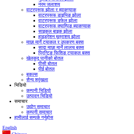
नरम जलाशय
वाटरप्रूफ झोला र ब्याकप्याक
वाटरप्रूफ डाइभिङ झोला
वाटरप्रूफ डफेल झोला
वाटरप्रूफ क्याम्पिङ ब्याकप्याक
साइकल बाइक झोला
हाइड्रेशन मूत्राशय झोला
माछा मार्ने ट्याकल र उपकरण बक्स
सादा माछा मार्ने लालच बक्स
प्रिन्टिङ फिशिङ ट्याकल बक्स
खेलकुद पानीको बोतल
पीसी बोतल
पीई बोतल
बकल्स
सैन्य श्रृंखला
भिडियो
कम्पनी भिडियो
उत्पादन भिडियो
समाचार
उद्योग समाचार
कम्पनी समाचार
हामीलाई सम्पर्क गर्नुहोस
English