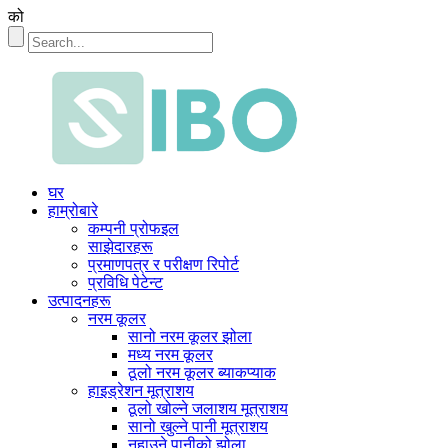
को
घर
हाम्रोबारे
कम्पनी प्रोफइल
साझेदारहरू
प्रमाणपत्र र परीक्षण रिपोर्ट
प्रविधि पेटेन्ट
उत्पादनहरू
नरम कूलर
सानो नरम कूलर झोला
मध्य नरम कूलर
ठूलो नरम कूलर ब्याकप्याक
हाइड्रेशन मूत्राशय
ठूलो खोल्ने जलाशय मूत्राशय
सानो खुल्ने पानी मूत्राशय
नुहाउने पानीको झोला