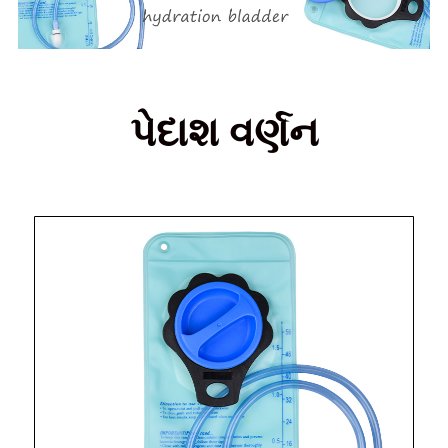
પેદાશ વર્ણન