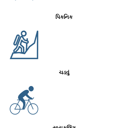
પિકનિક
ચડવું
સાયકલિંગ