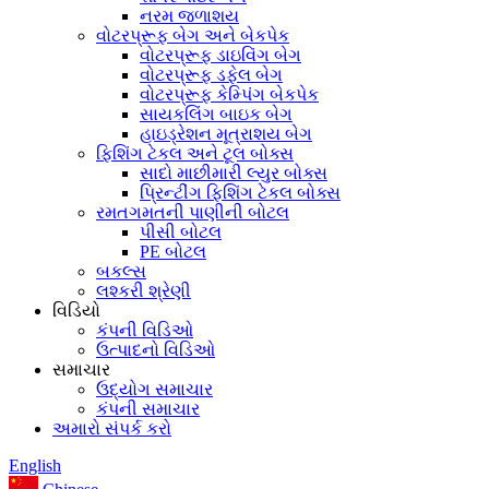
નરમ જળાશય
વોટરપ્રૂફ બેગ અને બેકપેક
વોટરપ્રૂફ ડાઇવિંગ બેગ
વોટરપ્રૂફ ડફેલ બેગ
વોટરપ્રૂફ કેમ્પિંગ બેકપેક
સાયકલિંગ બાઇક બેગ
હાઇડ્રેશન મૂત્રાશય બેગ
ફિશિંગ ટેકલ અને ટૂલ બોક્સ
સાદો માછીમારી લ્યુર બોક્સ
પ્રિન્ટીંગ ફિશિંગ ટેકલ બોક્સ
રમતગમતની પાણીની બોટલ
પીસી બોટલ
PE બોટલ
બકલ્સ
લશ્કરી શ્રેણી
વિડિયો
કંપની વિડિઓ
ઉત્પાદનો વિડિઓ
સમાચાર
ઉદ્યોગ સમાચાર
કંપની સમાચાર
અમારો સંપર્ક કરો
English