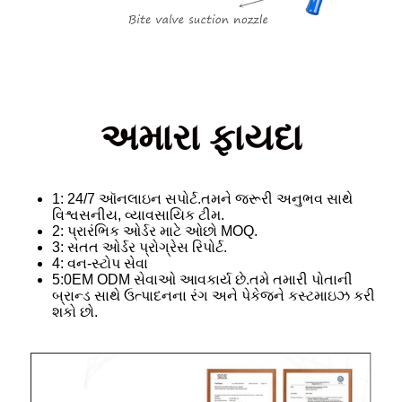
અમારા ફાયદા
1: 24/7 ઑનલાઇન સપોર્ટ.તમને જરૂરી અનુભવ સાથે
વિશ્વસનીય, વ્યાવસાયિક ટીમ.
2: પ્રારંભિક ઓર્ડર માટે ઓછો MOQ.
3: સતત ઓર્ડર પ્રોગ્રેસ રિપોર્ટ.
4: વન-સ્ટોપ સેવા
5:0EM ODM સેવાઓ આવકાર્ય છે.તમે તમારી પોતાની
બ્રાન્ડ સાથે ઉત્પાદનના રંગ અને પેકેજને કસ્ટમાઇઝ કરી
શકો છો.