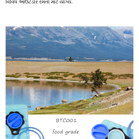
વિવિધ આઉટડોર રમતો માટે યોગ્ય.