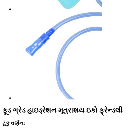
ફૂડ ગ્રેડ હાઇડ્રેશન મૂત્રાશય ઇકો ફ્રેન્ડલી
ટૂંકું વર્ણન: