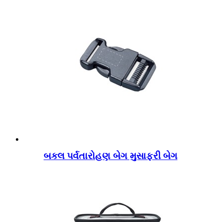
બકલ પર્વતારોહણ બેગ મુસાફરી બેગ