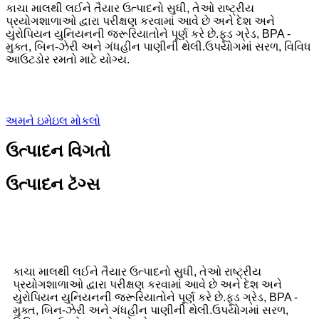
કાચા માલથી લઈને તૈયાર ઉત્પાદનો સુધી, તેઓ રાષ્ટ્રીય
પ્રયોગશાળાઓ દ્વારા પરીક્ષણ કરવામાં આવે છે અને દેશ અને
યુરોપિયન યુનિયનની જરૂરિયાતોને પૂર્ણ કરે છે.ફૂડ ગ્રેડ, BPA -
મુક્ત, બિન-ઝેરી અને ગંધહીન પાણીની થેલી.ઉપયોગમાં સરળ, વિવિધ
આઉટડોર રમતો માટે યોગ્ય.
અમને ઇમેઇલ મોકલો
ઉત્પાદન વિગતો
ઉત્પાદન ટૅગ્સ
કાચા માલથી લઈને તૈયાર ઉત્પાદનો સુધી, તેઓ રાષ્ટ્રીય
પ્રયોગશાળાઓ દ્વારા પરીક્ષણ કરવામાં આવે છે અને દેશ અને
યુરોપિયન યુનિયનની જરૂરિયાતોને પૂર્ણ કરે છે.ફૂડ ગ્રેડ, BPA -
મુક્ત, બિન-ઝેરી અને ગંધહીન પાણીની થેલી.ઉપયોગમાં સરળ,