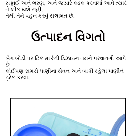
સફાઈ અને ભરણ, અને જ્યારે કડક કરવામાં આવે ત્યારે
તે લીક થશે નહીં,
તેથી તેને વહન કરવું સલામત છે.
ઉત્પાદન વિગતો
બેગ બોડી પર ટિક માર્કની ડિઝાઇન તમને પરવાનગી આપે
છે
કોઈપણ સમયે પાણીના સેવન અને બાકી રહેલા પાણીને
ટ્રેક કરવા.