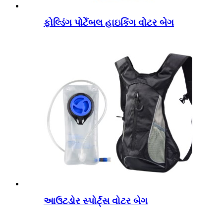
ફોલ્ડિંગ પોર્ટેબલ હાઇકિંગ વોટર બેગ
આઉટડોર સ્પોર્ટ્સ વોટર બેગ