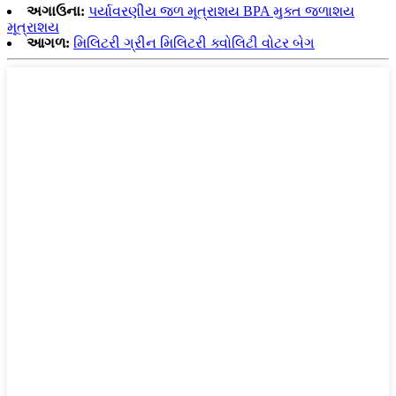
અગાઉના:
પર્યાવરણીય જળ મૂત્રાશય BPA મુક્ત જળાશય
મૂત્રાશય
આગળ:
મિલિટરી ગ્રીન મિલિટરી ક્વોલિટી વોટર બેગ