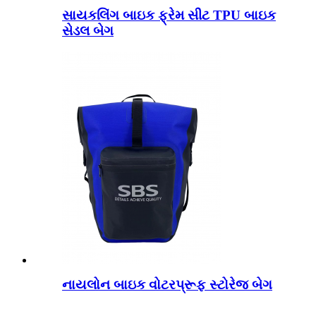
સાયકલિંગ બાઇક ફ્રેમ સીટ TPU બાઇક
સેડલ બેગ
નાયલોન બાઇક વોટરપ્રૂફ સ્ટોરેજ બેગ