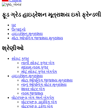
Chinese
ફૂડ ગ્રેડ હાઇડ્રેશન મૂત્રાશય ઇકો ફ્રેન્ડલી
ઘર
ઉત્પાદનો
હાઇડ્રેશન મૂત્રાશય
મોટા ઓપનિંગ જળાશય મૂત્રાશય
શ્રેણીઓ
સોફ્ટ કુલર
નાની સોફ્ટ કૂલર બેગ
મધ્યમ નરમ કૂલર
મોટું સોફ્ટ કૂલર બેકપેક
હાઇડ્રેશન મૂત્રાશય
મોટા ઓપનિંગ જળાશય મૂત્રાશય
નાનું ઓપનિંગ વોટર મૂત્રાશય
શાવર વોટર બેગ
નરમ જળાશય
વોટરપ્રૂફ બેગ અને બેકપેક
વોટરપ્રૂફ ડાઇવિંગ બેગ
વોટરપ્રૂફ ડફેલ બેગ