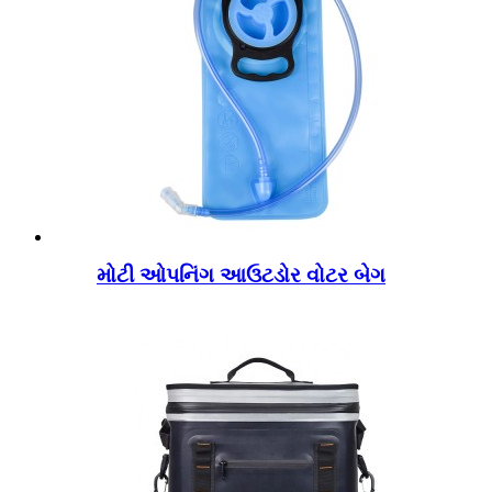
મોટી ઓપનિંગ આઉટડોર વોટર બેગ