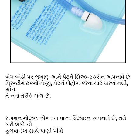
બેગ બોડી પર લખાણ અને પેટર્ન સિલ્ક-સ્ક્રીન અપનાવે છે
પ્રિન્ટીંગ ટેકનોલોજી, પેટર્ન બેહોશ કરવા માટે સરળ નથી,
અને
તે નવા તરીકે ચાલે છે.
સક્શન નોઝલ એક ડંખ વાલ્વ ડિઝાઇન અપનાવે છે, તમે
કરી શકો છો
હળવા ડંખ સાથે પાણી પીવો