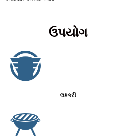
ઉપયોગ
લશ્કરી