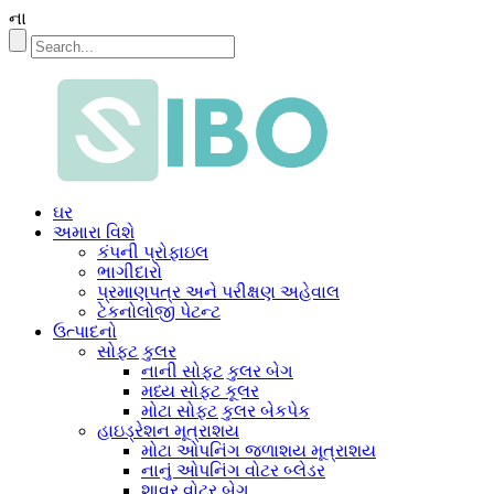
ના
ઘર
અમારા વિશે
કંપની પ્રોફાઇલ
ભાગીદારો
પ્રમાણપત્ર અને પરીક્ષણ અહેવાલ
ટેકનોલોજી પેટન્ટ
ઉત્પાદનો
સોફ્ટ કુલર
નાની સોફ્ટ કુલર બેગ
મધ્ય સોફ્ટ કૂલર
મોટા સોફ્ટ કુલર બેકપેક
હાઇડ્રેશન મૂત્રાશય
મોટા ઓપનિંગ જળાશય મૂત્રાશય
નાનું ઓપનિંગ વોટર બ્લેડર
શાવર વોટર બેગ