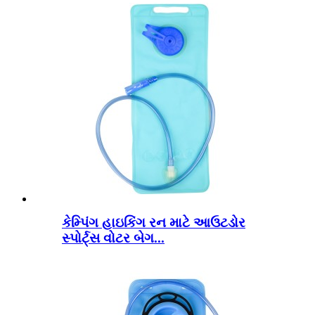
કેમ્પિંગ હાઇકિંગ રન માટે આઉટડોર
સ્પોર્ટ્સ વોટર બેગ...