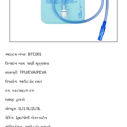
આઇટમ નંબર: BTC001
ઉત્પાદન નામ: પાણી મૂત્રાશય
સામગ્રી: TPU/EVA/PEVA
ઉપયોગ: આઉટડોર રમત
રંગ: કસ્ટમાઇઝ રંગ
લક્ષણ: હલકો
વોલ્યુમ: 1L/1.5L/2L/3L
પેકિંગ: 1pc/પોલી બેગ+કાર્ટન
એપ્લિકેશન: આઉટડોર સાધનો