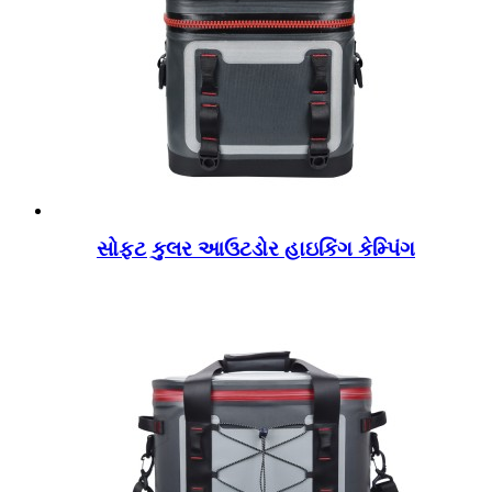
સોફ્ટ કુલર આઉટડોર હાઇકિંગ કેમ્પિંગ