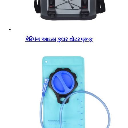
કેમ્પિંગ આઇસ કુલર વોટરપ્રૂફ