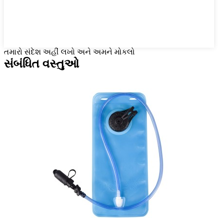
તમારો સંદેશ અહીં લખો અને અમને મોકલો
સંબંધિત વસ્તુઓ