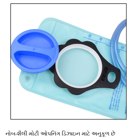
નોબ-શૈલી મોટી ઓપનિંગ ડિઝાઇન માટે અનુકૂળ છે