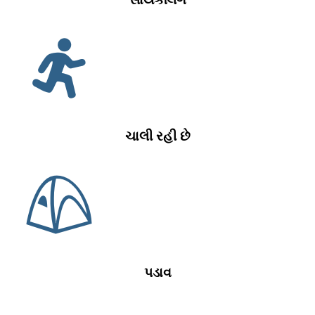
ચાલી રહી છે
પડાવ