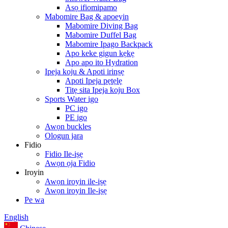
Asọ ifiomipamo
Mabomire Bag & apoeyin
Mabomire Diving Bag
Mabomire Duffel Bag
Mabomire Ipago Backpack
Apo keke gigun kẹkẹ
Apo apo ito Hydration
Ipeja koju & Apoti irinṣẹ
Apoti Ipeja pẹtẹlẹ
Titẹ sita Ipeja koju Box
Sports Water igo
PC igo
PE igo
Awọn buckles
Ologun jara
Fidio
Fidio Ile-iṣẹ
Awọn ọja Fidio
Iroyin
Awọn iroyin ile-iṣẹ
Awọn iroyin Ile-iṣẹ
Pe wa
English