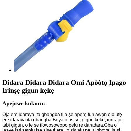
Didara Didara Didara Omi Apòòtọ Ipago
Irinṣẹ gigun kẹkẹ
Apejuwe kukuru:
Ọja ere idaraya ita gbangba ti a ṣe apẹrẹ fun awọn ololufẹ
ere idaraya ita gbangba.Boya o nṣiṣẹ, gigun kẹkẹ, irin-ajo,
tabi gigun, o le ṣe ifowosowopo pẹlu rẹ daradara.Gba ọ
laaye lati ṣetọju iṣẹ ṣiṣe ti ara, lọ siwaju pẹlu igboya, laisi