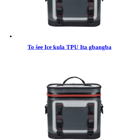
To šee Ice kula TPU Ita gbangba