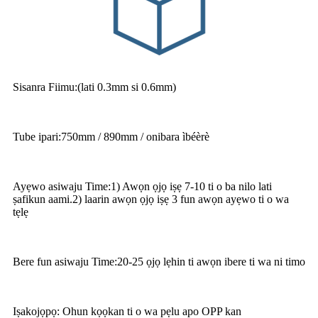
Sisanra Fiimu
:
(lati 0.3mm si 0.6mm)
Tube ipari
:
750mm / 890mm / onibara ìbéèrè
Ayẹwo asiwaju Time
:
1) Awọn ọjọ iṣẹ 7-10 ti o ba nilo lati
ṣafikun aami.2) laarin awọn ọjọ iṣẹ 3 fun awọn ayẹwo ti o wa
tẹlẹ
Bere fun asiwaju Time
:
20-25 ọjọ lẹhin ti awọn ibere ti wa ni timo
Iṣakojọpọ: Ohun kọọkan ti o wa pẹlu apo OPP kan