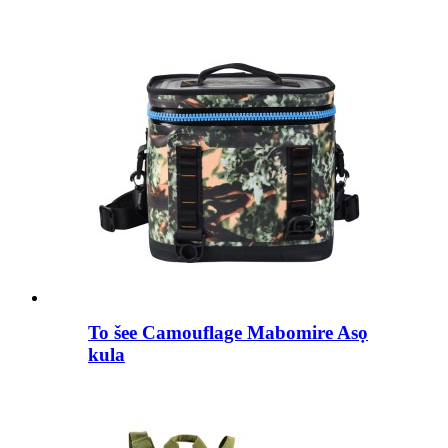
To šee Camouflage Mabomire Asọ
kula