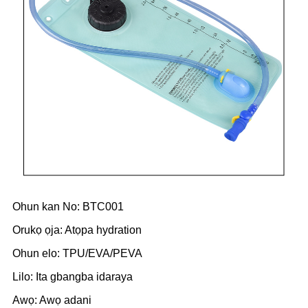
Ohun kan No: BTC001
Orukọ ọja: Atọpa hydration
Ohun elo: TPU/EVA/PEVA
Lilo: Ita gbangba idaraya
Awọ: Awọ adani