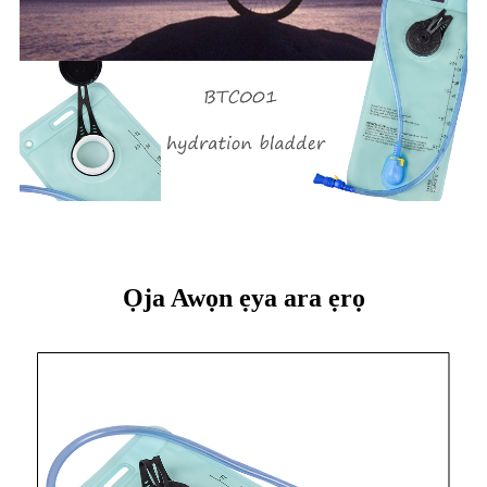
Ọja Awọn ẹya ara ẹrọ