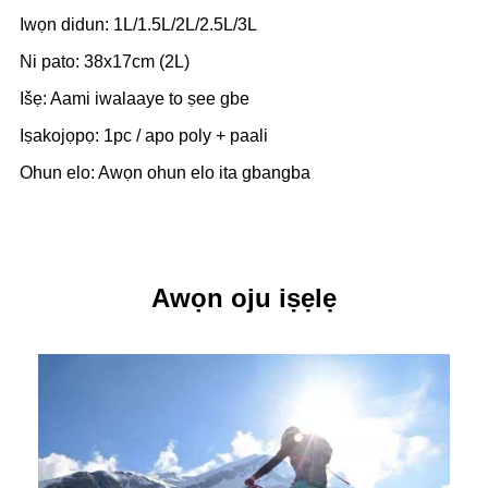
Iwọn didun: 1L/1.5L/2L/2.5L/3L
Ni pato: 38x17cm (2L)
Išẹ: Aami iwalaaye to ṣee gbe
Iṣakojọpọ: 1pc / apo poly + paali
Ohun elo: Awọn ohun elo ita gbangba
Awọn oju iṣẹlẹ