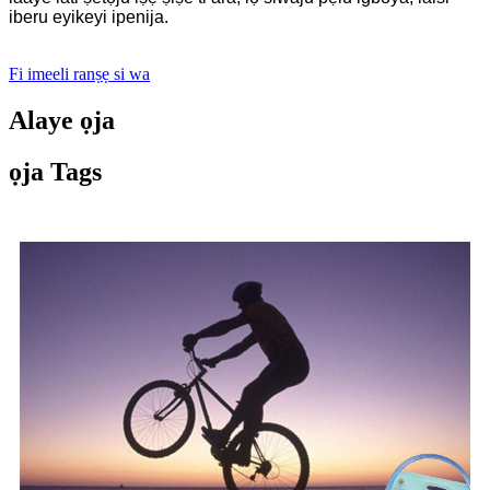
iberu eyikeyi ipenija.
Fi imeeli ranṣẹ si wa
Alaye ọja
ọja Tags