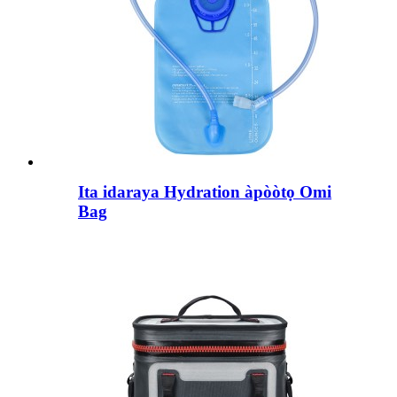
Ita idaraya Hydration àpòòtọ Omi
Bag