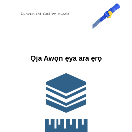
Ọja Awọn ẹya ara ẹrọ