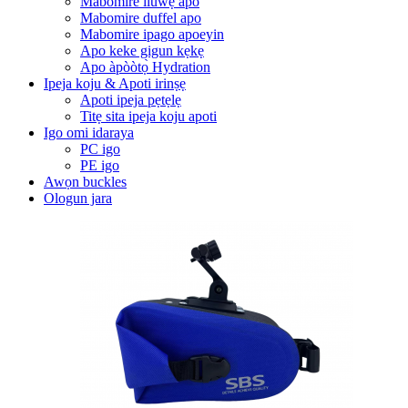
Mabomire iluwẹ apo
Mabomire duffel apo
Mabomire ipago apoeyin
Apo keke gigun kẹkẹ
Apo àpòòtọ̀ Hydration
Ipeja koju & Apoti irinṣẹ
Apoti ipeja pẹtẹlẹ
Titẹ sita ipeja koju apoti
Igo omi idaraya
PC igo
PE igo
Awọn buckles
Ologun jara