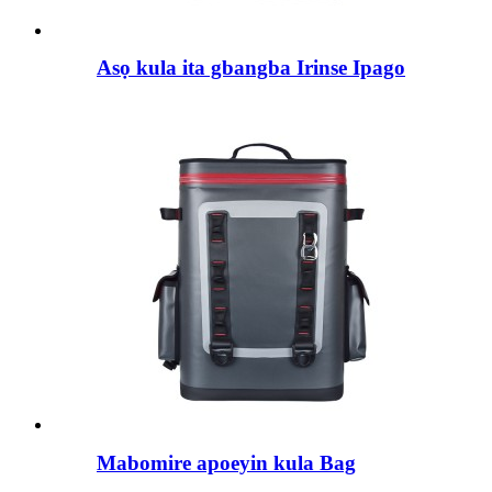
Asọ kula ita gbangba Irinse Ipago
Mabomire apoeyin kula Bag