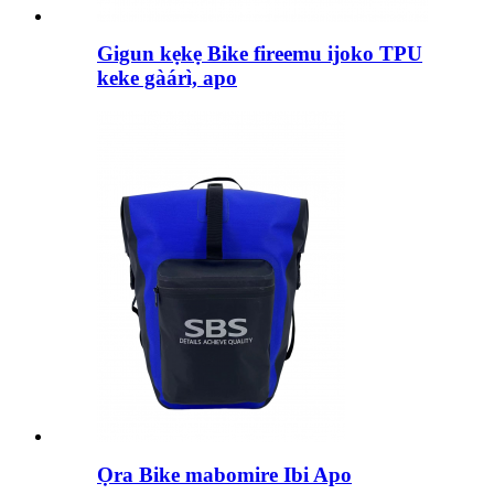
Gigun kẹkẹ Bike fireemu ijoko TPU
keke gàárì, apo
Ọra Bike mabomire Ibi Apo