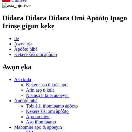
Chinese
Didara Didara Didara Omi Apòòtọ Ipago
Irinṣẹ gigun kẹkẹ
Ile
Awọn ọja
Àpòòtọ̀ híhá
Kekere šiši omi àpòòtọ
Awọn ẹka
Asọ kula
Kekere asọ ti kula apo
Arin asọ ti kula
Nla asọ ti kula apoeyin
Àpòòtọ̀ híhá
Tobi šiši ifiomipamo àpòòtọ
Kekere šiši omi àpòòtọ
Apo omi iwẹ
Asọ ifiomipamo
Mabomire apo & apoeyin