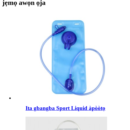
jẹmọ awọn ọja
Ita gbangba Sport Liquid àpòòtọ