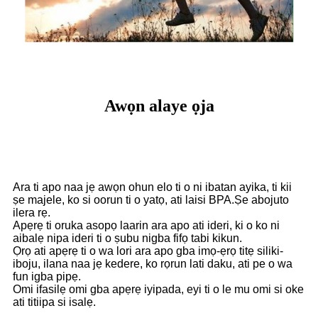
Awọn alaye ọja
Ara ti apo naa jẹ awọn ohun elo ti o ni ibatan ayika, ti kii
ṣe majele, ko si oorun ti o yatọ, ati laisi BPA.Ṣe abojuto
ilera rẹ.
Apẹrẹ ti oruka asopọ laarin ara apo ati ideri, ki o ko ni
aibalẹ nipa ideri ti o ṣubu nigba fifọ tabi kikun.
Ọrọ ati apẹrẹ ti o wa lori ara apo gba imọ-ẹrọ titẹ siliki-
iboju, ilana naa jẹ kedere, ko rọrun lati daku, ati pe o wa
fun igba pipẹ.
Omi ifasilẹ omi gba apẹrẹ iyipada, eyi ti o le mu omi si oke
ati titiipa si isalẹ.