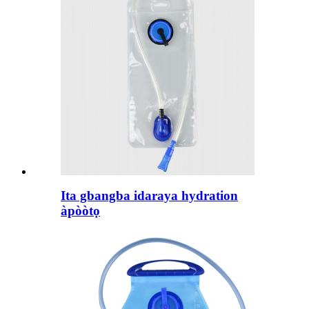
Ita gbangba idaraya hydration
àpòòtọ