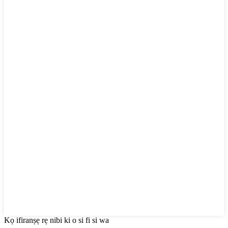
Kọ ifiranṣẹ rẹ nibi ki o si fi si wa