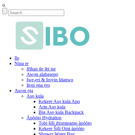
o
Ile
Nipa re
Ifihan ile ibi ise
Awọn alabaṣepọ
Iwe-ẹri & Iroyin Idanwo
Itọsi ọna ẹrọ
Awọn ọja
Asọ kula
Kekere Asọ kula Apo
Arin Asọ kula
Big Asọ kula Backpack
Àpòòtọ̀ Hydration
Tobi šiši ifiomipamo àpòòtọ
Kekere Šiši Omi àpòòtọ
Shower Water Bag