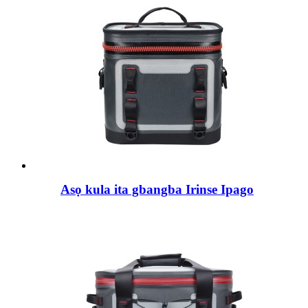
Asọ kula ita gbangba Irinse Ipago