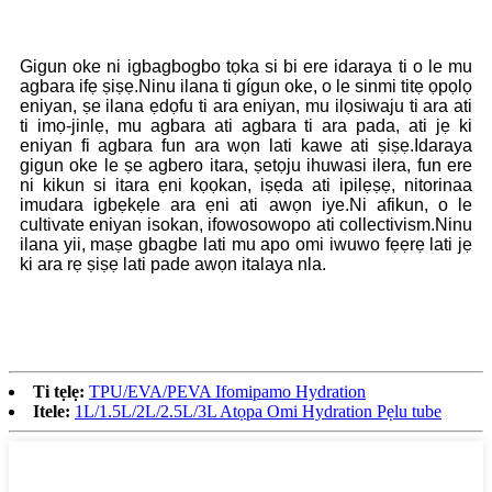
Gigun oke ni igbagbogbo tọka si bi ere idaraya ti o le mu
agbara ifẹ ṣiṣẹ.Ninu ilana ti gígun oke, o le sinmi titẹ ọpọlọ
eniyan, ṣe ilana ẹdọfu ti ara eniyan, mu ilọsiwaju ti ara ati
ti imọ-jinlẹ, mu agbara ati agbara ti ara pada, ati jẹ ki
eniyan fi agbara fun ara wọn lati kawe ati ṣiṣẹ.Idaraya
gigun oke le ṣe agbero itara, ṣetọju ihuwasi ilera, fun ere
ni kikun si itara ẹni kọọkan, iṣẹda ati ipilẹṣẹ, nitorinaa
imudara igbẹkẹle ara ẹni ati awọn iye.Ni afikun, o le
cultivate eniyan isokan, ifowosowopo ati collectivism.Ninu
ilana yii, maṣe gbagbe lati mu apo omi iwuwo fẹẹrẹ lati jẹ
ki ara rẹ ṣiṣẹ lati pade awọn italaya nla.
Ti tẹlẹ:
TPU/EVA/PEVA Ifomipamo Hydration
Itele:
1L/1.5L/2L/2.5L/3L Atọpa Omi Hydration Pẹlu tube