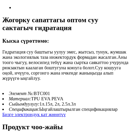
Жогорку сапаттагы оптом суу
сактагыч гидратация
Кыска сүрөттөмө:
Гидратация суу баштыгы уулуу эмес, жытсыз, тунук, жумшак
жана экологиялык таза инжектордук формадан жасалган.Аны
тоого чыгуу, велосипед тебүү жана сыртка саякаттоо учурунда
рюкзактын каалаган боштугуна коюуга болот.Суу кошууга
оңой, ичүүгө, соргонго жана ичкенде жаныңызда алып
жүрүүгө ыңгайлуу.
Элемент №:
BTC001
Материал:
TPU EVA PEVA
Сыйымдуулугу:
1л.15л, 2л, 2.5л.3л
Спецификация:
Ыңгайлаштырылган спецификациялар
Бизге электрондук кат жөнөтүү
Продукт чоо-жайы