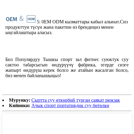
5: 0EM ODM кызматтары кабыл алынат.Сиз
продукттун түсүн жана пакетин өз брендиңиз менен
ыңгайлаштыра аласыз.
Биз Популярдуу Тышкы спорт зал фитнес суюктук суу
сактоо табарсыгын өндүрүүчү фабрика, эгерде сизге
жапырт өндүрүш керек болсо же атайын жасалган болсо,
биз менен байланышыңыз!
Мурунку:
Сыртта суу өткөрбөй турган саякат рюкзак
Кийинки:
Ачык спорт портативдик суу бөтөлкө