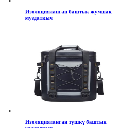
Изоляцияланган баштык жумшак
муздаткыч
Изоляцияланган түшкү баштык