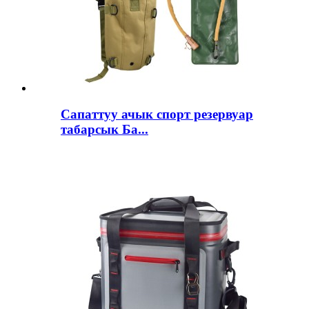
Сапаттуу ачык спорт резервуар
табарсык Ба...