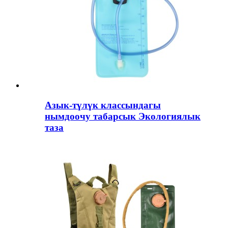
Азык-түлүк классындагы
нымдоочу табарсык Экологиялык
таза