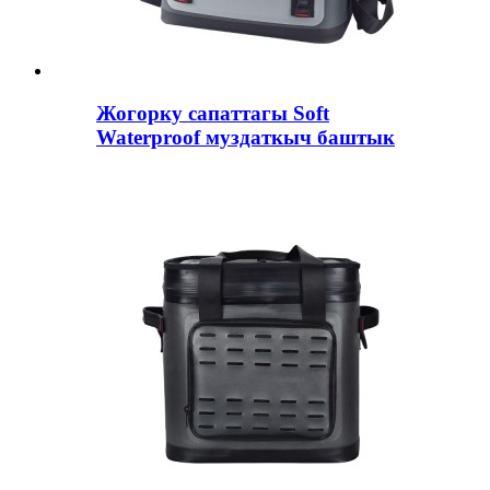
Жогорку сапаттагы Soft
Waterproof муздаткыч баштык