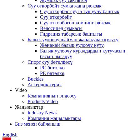
Жумшак суу сактагыч
Суу өткөрбөйт сумка жана рюкзак
Суу өткөрбөс сууга түшүүчү баштык
Суу өткөрбөйт
Суу өткөрбөгөн кемпинг рюкзак
Велосипед сумкасы
Гидрация табарсык баштыгы
Балык уулоочу шайман жана курал кутусу
Жөнөкөй балык уулоочу куту
Балык уулоочу куралдардын кутучасын
басып чыгаруу
Спорт суу бөтөлкөсү
PC бөтөлкө
PE бөтөлкө
Buckles
Аскердик серия
Video
Компаниянын видеосу
Products Video
Жаңылыктар
Industry News
Компания жаңылыктары
Биз менен байланыш
English