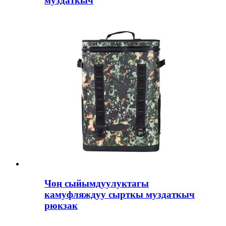
муздаткыч
Чоң сыйымдуулуктагы
камуфляждуу сырткы муздаткыч
рюкзак