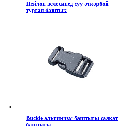
Нейлон велосипед суу өткөрбөй
турган баштык
Buckle альпинизм баштыгы саякат
баштыгы