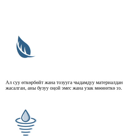
Ал суу өткөрбөйт жана тозууга чыдамдуу материалдан
жасалган, аны бузуу оңой эмес жана узак мөөнөткө ээ.