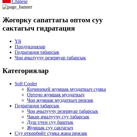
Chinese
Жогорку сапаттагы оптом суу
сактагыч гидратация
Үй
Продукциялар
Гидратация табарсык
Чоң ачылуучу резервуар табарсык
Категориялар
Soft Cooler
Кичинекей жумшак муздаткыч сумка
Орточо жумшак муздаткыч
Чоң жумшак муздаткыч рюкзак
Гидратация табарсык
Чоң ачылуучу резервуар табарсык
Чакан ачылуучу суу табарсык
Душ үчүн суу баштык
Жумшак суу сактагыч
Суу өткөрбөйт сумка жана рюкзак