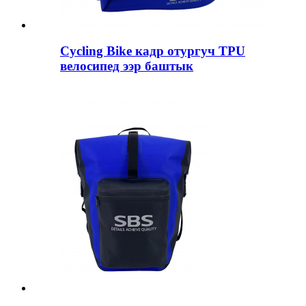
Cycling Bike кадр отургуч TPU
велосипед ээр баштык