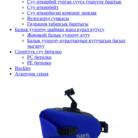
Суу өткөрбөй турган сууга түшүүчү баштык
Суу өткөрбөйт
Суу өткөрбөгөн кемпинг рюкзак
Велосипед сумкасы
Гидрация табарсык баштыгы
Балык уулоочу шайман жана курал кутусу
Жөнөкөй балык уулоочу куту
Балык уулоочу куралдардын кутучасын басып
чыгаруу
Спорттук суу бөтөлкө
PC бөтөлкө
PE бөтөлкө
Buckles
Аскердик серия