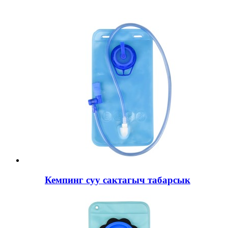
Кемпинг суу сактагыч табарсык