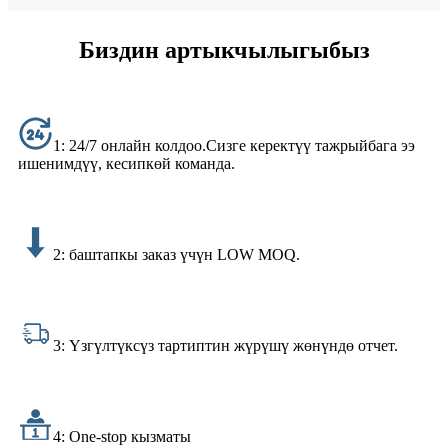
Биздин артыкчылыгыбыз
1: 24/7 онлайн колдоо.Сизге керектүү тажрыйбага ээ
ишенимдүү, кесипкөй команда.
2: баштапкы заказ үчүн LOW MOQ.
3: Үзгүлтүксүз тартиптин жүрүшү жөнүндө отчет.
4: One-stop кызматы