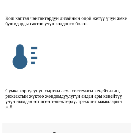
Кош каптал чөнтөктөрдүн дизайнын оңой жетүү үчүн жеке
буюмдарды сактоо үчүн колдонсо болот.
Сумка корпусунун сырткы асма системасы кеңейтилип,
рюкзактын жүктөө жөндөмдүүлүгүн андан ары кеңейтүү
үчүн нымдан өтпөгөн төшөктөрдү, треккинг мамыларын
ж.б.