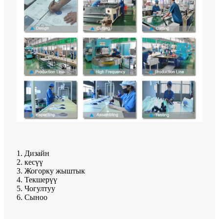
1. Дизайн
2. кесүү
3. Жогорку жыштык
4. Текшерүү
5. Чогултуу
6. Сыноо