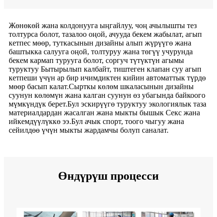
Жөнөкөй жана колдонууга ыңгайлуу, чоң ачылышты тез
толтурса болот, тазалоо оңой, ачууда бекем жабылат, агып
кетпес мөөр, туткасынын дизайны алып жүрүүгө жана
баштыкка салууга оңой, толтуруу жана төгүү учурунда
бекем кармап турууга болот, соргуч түтүктүн агымы
туруктуу Бытырылып калбайт, тиштеген клапан суу агып
кетпеши үчүн ар бир ичимдиктен кийин автоматтык түрдө
мөөр басып калат.Сырткы көлөм шкаласынын дизайны
суунун көлөмүн жана калган суунун өз убагында байкоого
мүмкүндүк берет.Бул эскирүүгө туруктуу экологиялык таза
материалдардан жасалган жана мыкты бышык Секс жана
ийкемдүүлүккө ээ.Бул ачык спорт, тоого чыгуу жана
сейилдөө үчүн мыкты жардамчы болуп саналат.
Өндүрүш процесси