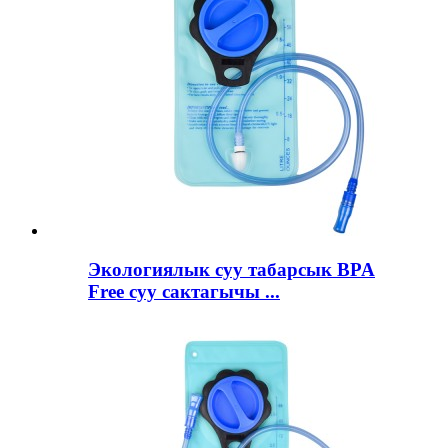
Экологиялык суу табарсык BPA
Free суу сактагычы ...