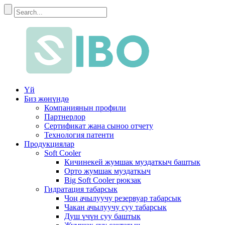
Үй
Биз жөнүндө
Компаниянын профили
Партнерлор
Сертификат жана сыноо отчету
Технология патенти
Продукциялар
Soft Cooler
Кичинекей жумшак муздаткыч баштык
Орто жумшак муздаткыч
Big Soft Cooler рюкзак
Гидратация табарсык
Чоң ачылуучу резервуар табарсык
Чакан ачылуучу суу табарсык
Душ үчүн суу баштык