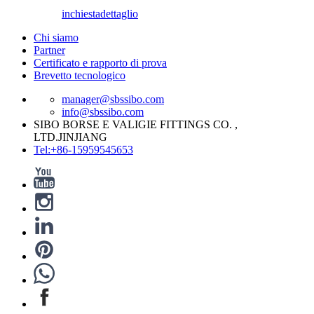
inchiesta
dettaglio
Chi siamo
Partner
Certificato e rapporto di prova
Brevetto tecnologico
manager@sbssibo.com
info@sbssibo.com
SIBO BORSE E VALIGIE FITTINGS CO. ,
LTD.JINJIANG
Tel:+86-15959545653