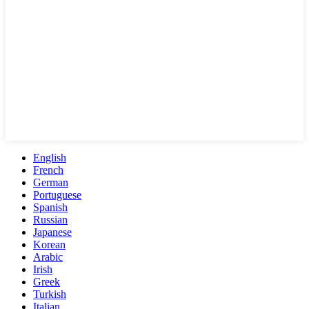
English
French
German
Portuguese
Spanish
Russian
Japanese
Korean
Arabic
Irish
Greek
Turkish
Italian