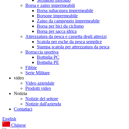
Serbatoio morbido
Borsa e zaino impermeabili
Borsa subacquea impermeabile
Borsone impermeabile
Zaino da campeggio impermeabile
Borsa per bici da ciclismo
Borsa per sacca idrica
Attrezzatura da pesca e cassetta degli attrezzi
Scatola per esche da pesca semplice
Stampa scatola per attrezzatura da pesca
Borraccia sportiva
Bottiglia PC
Bottiglia PE
Fibbie
Serie Militare
video
Video aziendale
Prodotti video
Notizia
Notizie del settore
Notizie dall'azienda
Contattaci
English
Chinese