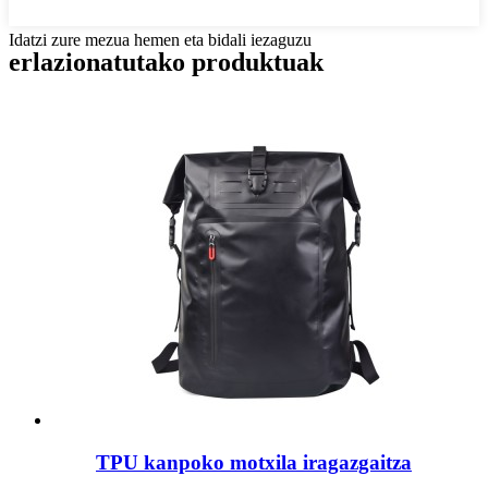
Idatzi zure mezua hemen eta bidali iezaguzu
erlazionatutako produktuak
TPU kanpoko motxila iragazgaitza