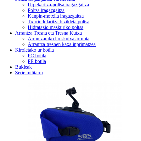
Urpekaritza-poltsa iragazgaitza
Poltsa iragazgaitza
Kanpin-motxila iragazgaitza
Txirrindularitza bizikleta poltsa
Hidratazio maskuriko poltsa
Arrantza Tresna eta Tresna Kutxa
Arrantzarako liru-kutxa arrunta
Arrantza-tresnen kaxa inprimatzea
Kiroletako ur botila
PC botila
PE botila
Bukleak
Serie militarra