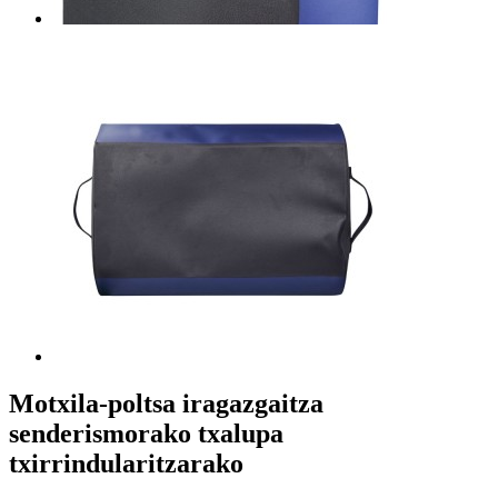
Motxila-poltsa iragazgaitza
senderismorako txalupa
txirrindularitzarako