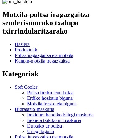
Motxila-poltsa iragazgaitza
senderismorako txalupa
txirrindularitzarako
Hasiera
Produktuak
Poltsa iragazgaitza eta motxila
Kanpin-motxila iragazgaitza
Kategoriak
Soft Cooler
Poltsa fresko leun txikia
Erdiko hozkailu biguna
Motxila fresko eta biguna
Hidratazio-maskuria
Irekidura handiko biltegi maskuria
Irekiera txikiko ur-maskuria
Dutxako ur poltsa
Urtegi biguna
Poltsa iragazgaitza eta motxila