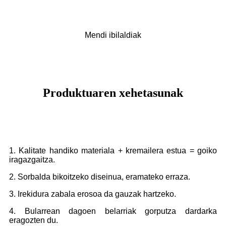
Mendi ibilaldiak
Produktuaren xehetasunak
1. Kalitate handiko materiala + kremailera estua = goiko
iragazgaitza.
2. Sorbalda bikoitzeko diseinua, eramateko erraza.
3. Irekidura zabala erosoa da gauzak hartzeko.
4. Bularrean dagoen belarriak gorputza dardarka
eragozten du.