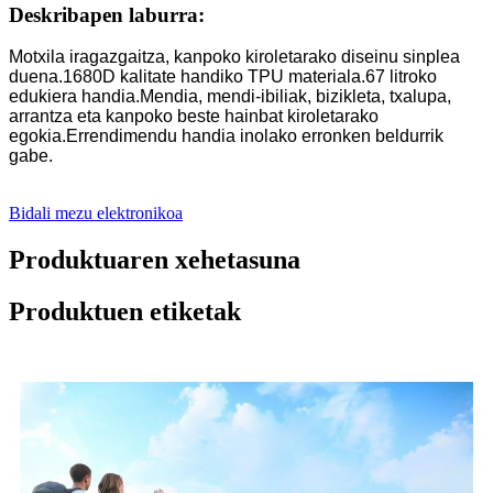
Deskribapen laburra:
Motxila iragazgaitza, kanpoko kiroletarako diseinu sinplea
duena.1680D kalitate handiko TPU materiala.67 litroko
edukiera handia.Mendia, mendi-ibiliak, bizikleta, txalupa,
arrantza eta kanpoko beste hainbat kiroletarako
egokia.Errendimendu handia inolako erronken beldurrik
gabe.
Bidali mezu elektronikoa
Produktuaren xehetasuna
Produktuen etiketak