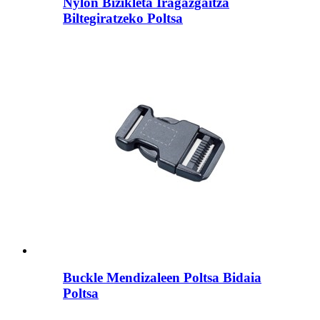
Nylon Bizikleta Iragazgaitza
Biltegiratzeko Poltsa
Buckle Mendizaleen Poltsa Bidaia
Poltsa