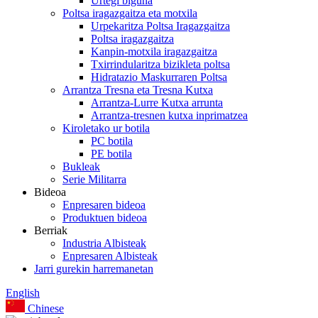
Urtegi biguna
Poltsa iragazgaitza eta motxila
Urpekaritza Poltsa Iragazgaitza
Poltsa iragazgaitza
Kanpin-motxila iragazgaitza
Txirrindularitza bizikleta poltsa
Hidratazio Maskurraren Poltsa
Arrantza Tresna eta Tresna Kutxa
Arrantza-Lurre Kutxa arrunta
Arrantza-tresnen kutxa inprimatzea
Kiroletako ur botila
PC botila
PE botila
Bukleak
Serie Militarra
Bideoa
Enpresaren bideoa
Produktuen bideoa
Berriak
Industria Albisteak
Enpresaren Albisteak
Jarri gurekin harremanetan
English
Chinese