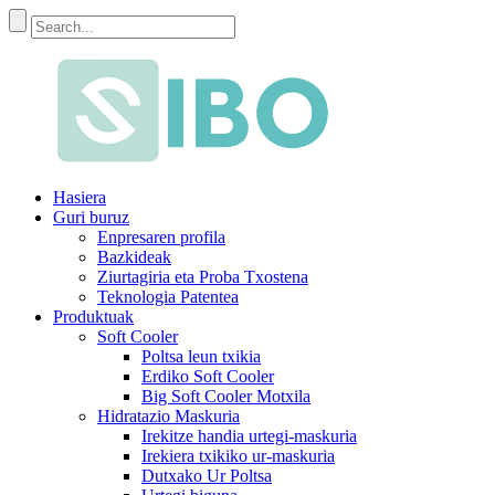
Hasiera
Guri buruz
Enpresaren profila
Bazkideak
Ziurtagiria eta Proba Txostena
Teknologia Patentea
Produktuak
Soft Cooler
Poltsa leun txikia
Erdiko Soft Cooler
Big Soft Cooler Motxila
Hidratazio Maskuria
Irekitze handia urtegi-maskuria
Irekiera txikiko ur-maskuria
Dutxako Ur Poltsa