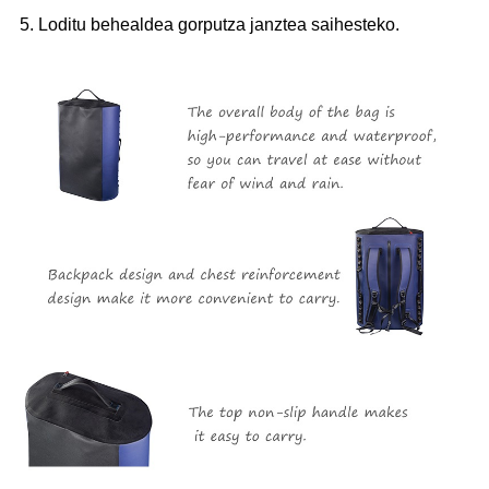
5. Loditu behealdea gorputza janztea saihesteko.