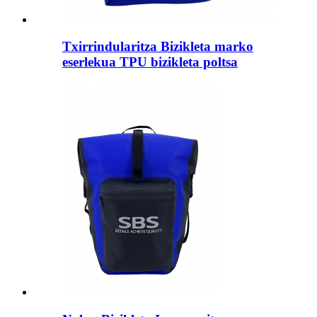
Txirrindularitza Bizikleta marko
eserlekua TPU bizikleta poltsa