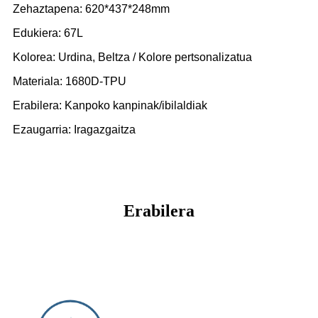
Zehaztapena: 620*437*248mm
Edukiera: 67L
Kolorea: Urdina, Beltza / Kolore pertsonalizatua
Materiala: 1680D-TPU
Erabilera: Kanpoko kanpinak/ibilaldiak
Ezaugarria: Iragazgaitza
Erabilera