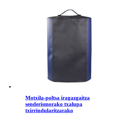
Motxila-poltsa iragazgaitza
senderismorako txalupa
txirrindularitzarako