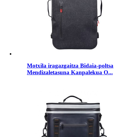
Motxila iragazgaitza Bidaia-poltsa
Mendizaletasuna Kanpalekua O...