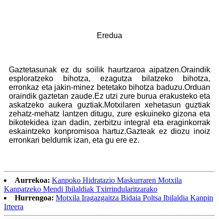
Eredua
Gaztetasunak ez du soilik haurtzaroa aipatzen.Oraindik
esploratzeko bihotza, ezagutza bilatzeko bihotza,
erronkaz eta jakin-minez betetako bihotza baduzu.Orduan
oraindik gaztetan zaude.Ez utzi zure burua erakusteko eta
askatzeko aukera guztiak.Motxilaren xehetasun guztiak
zehatz-mehatz lantzen ditugu, zure eskuineko gizona eta
bikotekidea izan dadin, zerbitzu integral eta eraginkorrak
eskaintzeko konpromisoa hartuz.Gazteak ez diozu inoiz
erronkari beldurrik izan, eta gu ere ez.
Aurrekoa:
Kanpoko Hidratazio Maskurraren Motxila
Kanpatzeko Mendi Ibilaldiak Txirrindularitzarako
Hurrengoa:
Motxila Iragazgaitza Bidaia Poltsa Ibilaldia Kanpin
Irteera