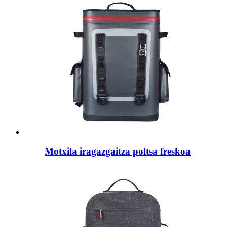
Motxila iragazgaitza poltsa freskoa