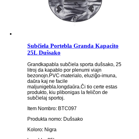
Subĉiela Portebla Granda Kapacito
25L Duŝsako
Grandkapabla subĉiela sporta duŝsako, 25
litroj da kapablo por plenumi viajn
bezonojn.PVC-materialo, eluziĝo-imuna,
daŭra kaj ne facile
maljunigebla.longdaŭra.Ĉi tio certe estas
produkto, kiu plibonigas la feliĉon de
subĉielaj sportoj.
Item Nombro: BTC097
Produkta nomo: Duŝsako
Koloro: Nigra