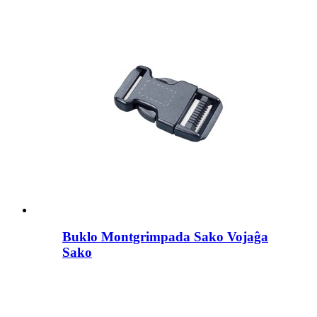
Buklo Montgrimpada Sako Vojaĝa
Sako