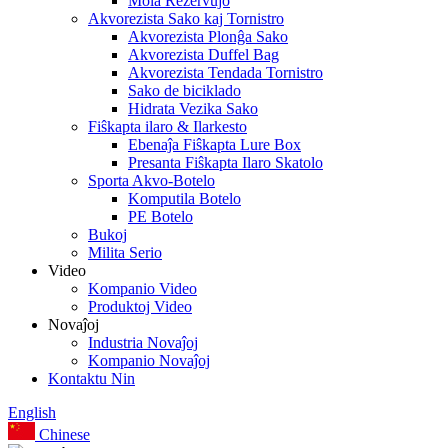
Mola Rezervujo
Akvorezista Sako kaj Tornistro
Akvorezista Plonĝa Sako
Akvorezista Duffel Bag
Akvorezista Tendada Tornistro
Sako de biciklado
Hidrata Vezika Sako
Fiŝkapta ilaro & Ilarkesto
Ebenaĵa Fiŝkapta Lure Box
Presanta Fiŝkapta Ilaro Skatolo
Sporta Akvo-Botelo
Komputila Botelo
PE Botelo
Bukoj
Milita Serio
Video
Kompanio Video
Produktoj Video
Novaĵoj
Industria Novaĵoj
Kompanio Novaĵoj
Kontaktu Nin
English
Chinese