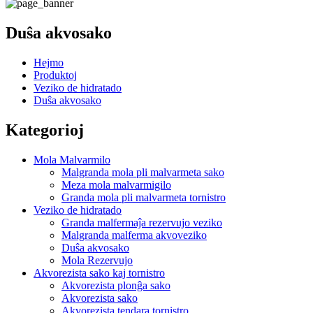
Duŝa akvosako
Hejmo
Produktoj
Veziko de hidratado
Duŝa akvosako
Kategorioj
Mola Malvarmilo
Malgranda mola pli malvarmeta sako
Meza mola malvarmigilo
Granda mola pli malvarmeta tornistro
Veziko de hidratado
Granda malfermaĵa rezervujo veziko
Malgranda malferma akvoveziko
Duŝa akvosako
Mola Rezervujo
Akvorezista sako kaj tornistro
Akvorezista plonĝa sako
Akvorezista sako
Akvorezista tendara tornistro