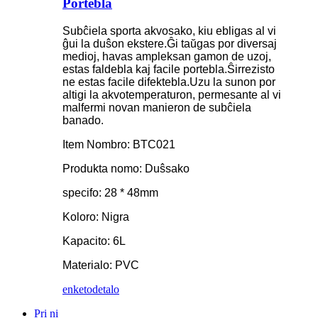
Portebla
Subĉiela sporta akvosako, kiu ebligas al vi
ĝui la duŝon ekstere.Ĝi taŭgas por diversaj
medioj, havas ampleksan gamon de uzoj,
estas faldebla kaj facile portebla.Ŝirrezisto
ne estas facile difektebla.Uzu la sunon por
altigi la akvotemperaturon, permesante al vi
malfermi novan manieron de subĉiela
banado.
Item Nombro: BTC021
Produkta nomo: Duŝsako
specifo: 28 * 48mm
Koloro: Nigra
Kapacito: 6L
Materialo: PVC
enketo
detalo
Pri ni