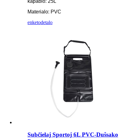
kapablo: 25L
Materialo: PVC
enketo
detalo
Subĉielaj Sportoj 6L PVC-Duŝsako