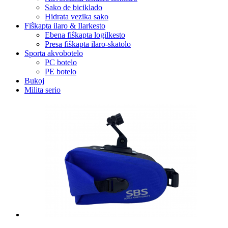
Sako de biciklado
Hidrata vezika sako
Fiŝkapta ilaro & Ilarkesto
Ebena fiŝkapta logilkesto
Presa fiŝkapta ilaro-skatolo
Sporta akvobotelo
PC botelo
PE botelo
Bukoj
Milita serio