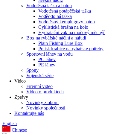
Měkká nádrž
Vodotěsná taška a batoh
Vodotěsná potápěčská taška
Voděodolná taška
Vodotěsný kempingový batoh
Cyklistická brašna na kolo
Hydratační vak na močový měchýř
Box na rybářské náčiní a nářadí
Plain Fishing Lure Box
Potisk krabice na rybářské potřeby
Sportovní láhev na vodu
PC láhev
PE láhev
Spony
Vojenská série
Video
Firemní video
Video o produktech
Zprávy
Novinky z oboru
Novinky společnosti
Kontaktujte nás
English
Chinese