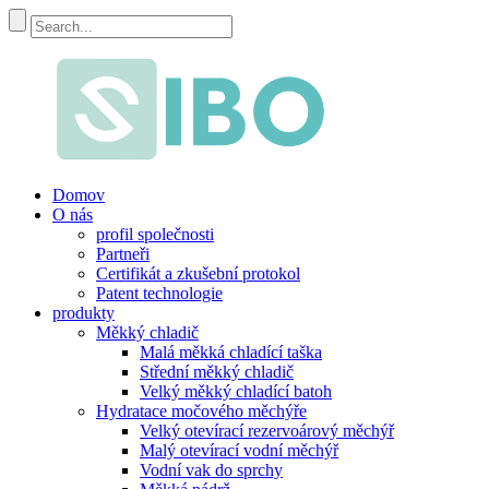
Domov
O nás
profil společnosti
Partneři
Certifikát a zkušební protokol
Patent technologie
produkty
Měkký chladič
Malá měkká chladící taška
Střední měkký chladič
Velký měkký chladící batoh
Hydratace močového měchýře
Velký otevírací rezervoárový měchýř
Malý otevírací vodní měchýř
Vodní vak do sprchy