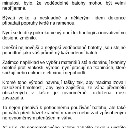
minulosti bylo, že voděodolné batohy mohou být velmi
nepříjemné.
Bývají velké a neskladné a některým lidem dokonce
připadají popruhy tvrdé na ramenou.
Nyní se to díky pokroku ve výrobní technologii a inovativnímu
designu změnilo.
Dnešní nejnovější a nejlepší voděodolné batohy jsou stejně
pohodlné jako váš průměrný každodenní batoh.
Zatímco například ve výběru materiálů stále dominují tkaniny
odolné proti vlhkosti, výrobci nyní pracují na tkaninách, které
snižují nebo dokonce eliminují nepohodlí.
Kromě toho výrobci navrhují tašky tak, aby maximalizovali
rozložení hmotnosti, aby bylo zajištěno, že váha předmětů
obsažených v tašce je rovnoměrně rozložena mezi
zavazadla.
To nejen přispívá k pohodlnému používání batohu, ale také
pomáhá předcházet zraněním ramen nebo zad způsobeným
nerovnoměrným přenášením váhy.
Ať už si do nepromokavého batohu zabalíte cokoliv, ujistěte