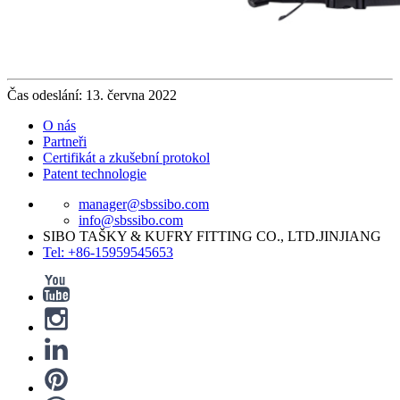
Čas odeslání: 13. června 2022
O nás
Partneři
Certifikát a zkušební protokol
Patent technologie
manager@sbssibo.com
info@sbssibo.com
SIBO TAŠKY & KUFRY FITTING CO., LTD.JINJIANG
Tel: +86-15959545653