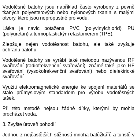
Vodotěsné batohy jsou například často vyrobeny z pevně
tkaných polyesterových nebo nylonových tkanin s malými
otvory, které jsou nepropustné pro vodu.
Látka je navíc potažena PVC (polyvinylchlorid), PU
(polyuretan) a termoplastickým elastomerem (TPE).
Zlepšuje nejen vodotěsnost batohu, ale také zvyšuje
ochranu batohu.
Vodotěsné batohy se vyrábí také metodou nazývanou RF
svařování (radiofrekvenční svařování), známé také jako HF
svařování (vysokofrekvenční svařování) nebo dielektrické
svařování.
Využití elektromagnetické energie ke spojení materiálů se
stalo průmyslovým standardem pro výrobu vodotěsných
tašek.
Při této metodě nejsou žádné dírky, kterými by mohla
procházet voda.
3. Zvyšte úroveň pohodlí
Jednou z nejčastějších stížností mnoha batůžkářů a turistů v